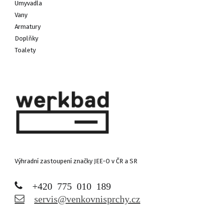
Umyvadla
Vany
Armatury
Doplňky
Toalety
Výhradní zastoupení značky JEE-O v ČR a SR
+420 775 010 189
servis@venkovnisprchy.cz