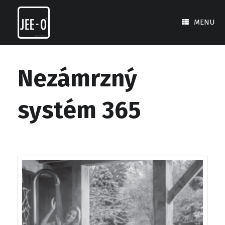
Skip
to
MENU
content
Nezámrzný
systém 365