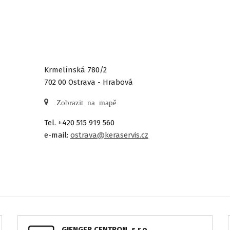
Krmelínská 780/2
702 00 Ostrava - Hrabová
Zobrazit na mapě
Tel. +420 515 919 560
e-mail:
ostrava@keraservis.cz
GIENGER CENTRON, s.r.o.