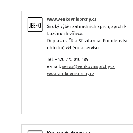
www.venkovnisprchy.cz
Široký výběr zahradních sprch, sprch k
bazénu i k vířivce.
Doprava v ČR a SR zdarma. Poradenství
ohledně výběru a servisu.
Tel. +420 775 010 189
e-mail:
servis@venkovnisprchy.cz
www.venkovnisprchy.cz
Keraservis Group a.s.