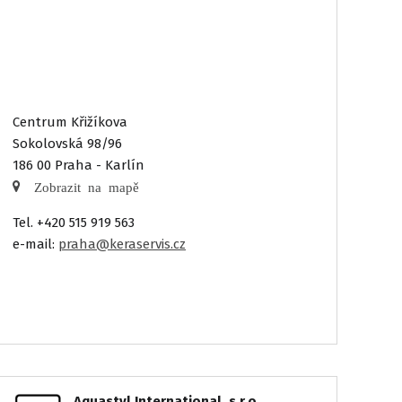
Centrum Křižíkova
Sokolovská 98/96
186 00 Praha - Karlín
Zobrazit na mapě
Tel. +420 515 919 563
e-mail:
praha@keraservis.cz
Aquastyl International, s.r.o.