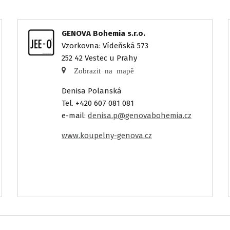
GENOVA Bohemia s.r.o.
Vzorkovna: Vídeňská 573
252 42 Vestec u Prahy
Zobrazit na mapě
Denisa Polanská
Tel. +420 607 081 081
e-mail:
denisa.p@genovabohemia.cz
www.koupelny-genova.cz