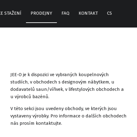
KE STAŽENÍ
PRODEJNY
FAQ
KONTAKT
CS
JEE-O je k dispozici ve vybraných koupelnových
studiích, v obchodech s designovým nábytkem, u
dodavatelů saun/vířivek, v lifestylových obchodech a
u výrobců bazénů.
V této sekci jsou uvedeny obchody, ve kterých jsou
vystaveny výrobky. Pro informace o dalších obchodech
nás prosím kontaktujte.