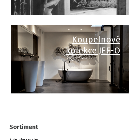
Koupelnové
kolekce JEE-O
Sortiment
Zahradní sprchy