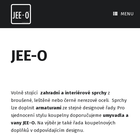
Skip
to
MENU
content
JEE-O
Volně stojící
zahradní a interiérové sprchy
z
broušené, leštěné nebo černé nerezové oceli. Sprchy
lze doplnit
armaturami
ze stejné designové řady. Pro
sjednocení stylu koupelny doporučujeme
umyvadla a
vany JEE-O.
Na výběr je také řada koupelnových
doplňků v odpovídajícím designu.