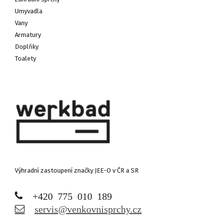
Umyvadla
Vany
Armatury
Doplňky
Toalety
Výhradní zastoupení značky JEE-O v ČR a SR
+420 775 010 189
servis@venkovnisprchy.cz