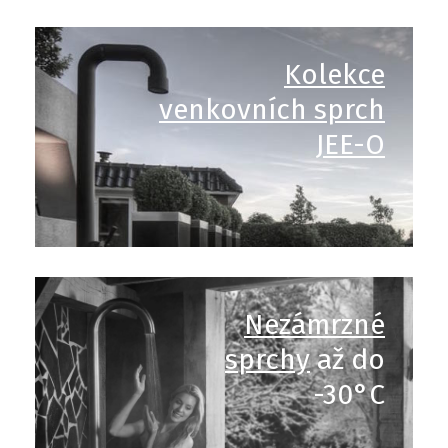
Kolekce
venkovních sprch
JEE-O
Nezámrzné
sprchy
až do
-30°C