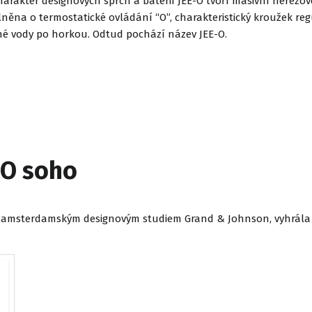
arakter designových sprch a baterií JEE-O tvoří masivní nerezov
plněna o termostatické ovládání “O”, charakteristický kroužek r
é vody po horkou. Odtud pochází název JEE-O.
-O soho
i s amsterdamským designovým studiem Grand & Johnson, vyhrála 