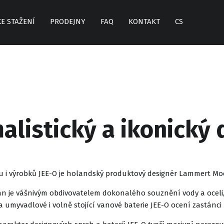
KE STAŽENÍ
PRODEJNY
FAQ
KONTAKT
CS
alistický a ikonický 
 i výrobků JEE-O je holandský produktový designér Lammert M
je vášnivým obdivovatelem dokonalého souznění vody a oceli, k
a umyvadlové i volně stojící vanové baterie JEE-O ocení zastánc