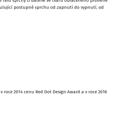
é tělo sprchy či baterie ve tvaru obráceného písmene
egulující postupně sprchu od zapnutí do vypnutí, od
v roce 2014 cenu Red Dot Design Award a v roce 2016