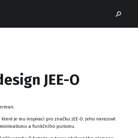
design JEE-O
oerman.
teré je mu inspirací pro značku JEE-O. Jeho nerezové
i minimalismu a funkčního purismu.