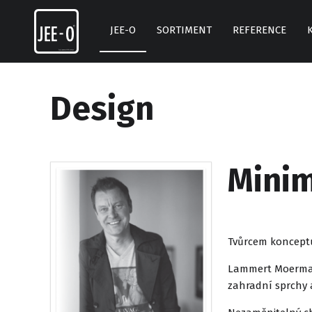
Skip
to
JEE-O
SORTIMENT
REFERENCE
content
Design
Minim
Tvůrcem konceptu
Lammert Moerman 
zahradní sprchy 