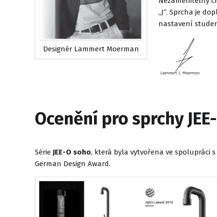
Nezaměnitelný ch
„J“. Sprcha je do
nastavení studen
Designér Lammert Moerman
Ocenění pro sprchy JEE
Série
JEE-O soho
, která byla vytvořena ve spoluprác
German Design Award.