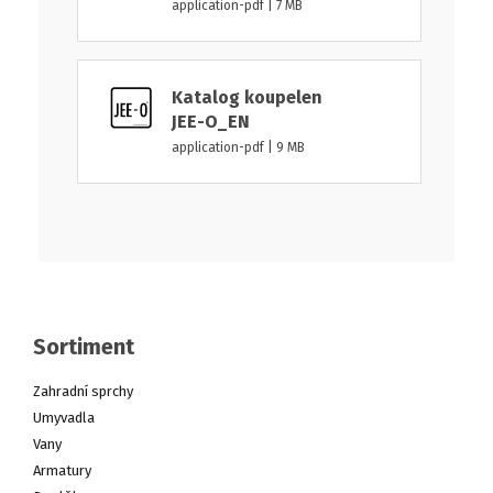
application-pdf | 7 MB
Katalog koupelen
JEE-O_EN
application-pdf | 9 MB
Sortiment
Zahradní sprchy
Umyvadla
Vany
Armatury