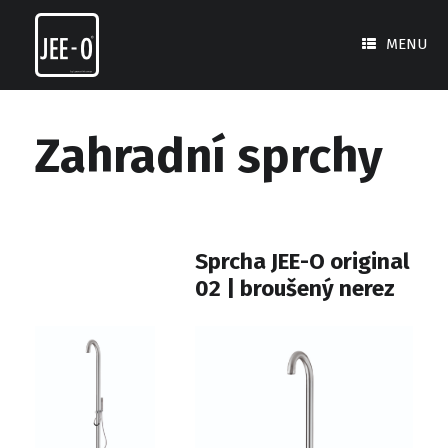
Skip
to
MENU
content
Zahradní sprchy
Sprcha JEE-O original
02 | broušený nerez