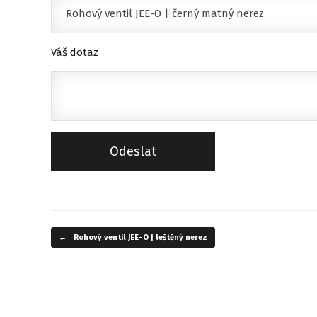
Váš dotaz
←
Rohový ventil JEE-O | leštěný nerez
Navigace příspěvku