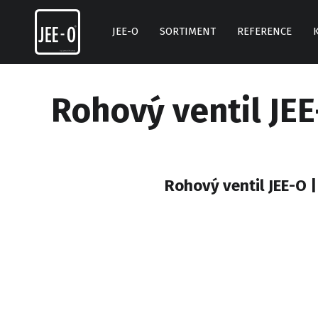
Skip
to
JEE-O
SORTIMENT
REFERENCE
content
Rohový ventil JE
Rohový ventil JEE-O 