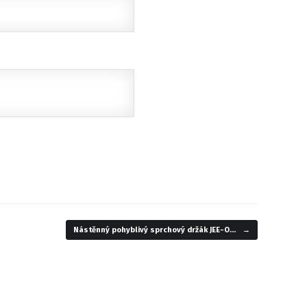
Nástěnný pohyblivý sprchový držák JEE-O…
→