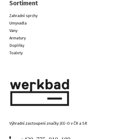
Sortiment
Zahradní sprchy
Umyvadla
Vany
Armatury
Doplňky
Toalety
Výhradní zastoupení značky JEE-O v ČR a SR
+420 775 010 189