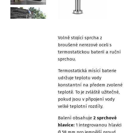
Volně stojící sprcha z
broušené nerezové oceli s
termostatickou baterií a ruční
sprchou.
Termostatická mísící baterie
udržuje teplotu vody
konstantní­ na předem zvolené
teplotě. To je zvláště užitečné,
pokud jsou v připojení­ vody
velké teplotní­ rozdí­ly.
Balení obsahuje
2 sprchové
hlavice:
1 integrovanou hlavici
Ø 58 mm pro jemnější proud