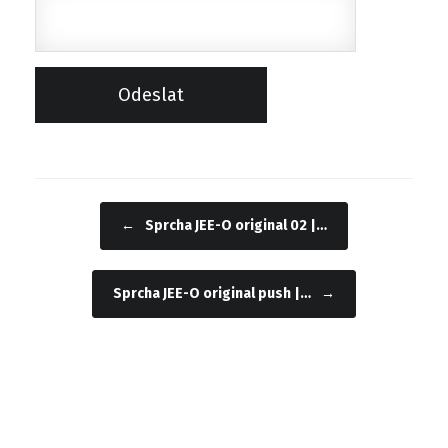
←
Sprcha JEE-O original 02 |…
Navigace příspěvku
Sprcha JEE-O original push |…
→