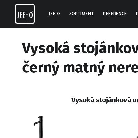
Skip
to
JEE-O
SORTIMENT
REFERENCE
content
Vysoká stojánkov
černý matný ner
Vysoká stojánková um