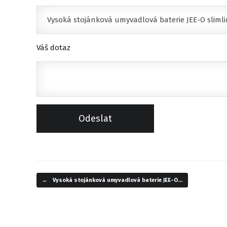
Váš dotaz
←
Vysoká stojánková umyvadlová baterie JEE-O…
Navigace příspěvku