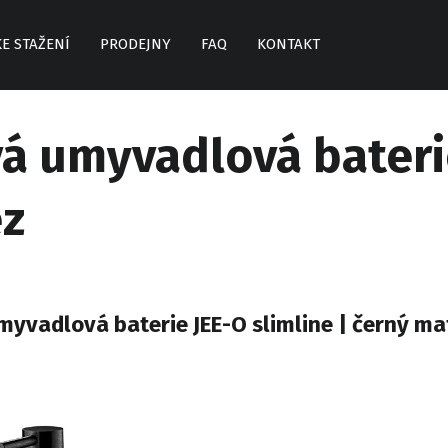
KE STAŽENÍ
PRODEJNY
FAQ
KONTAKT
á umyvadlová baterie
ez
yvadlová baterie JEE-O slimline | černý ma