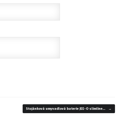
Stojánková umyvadlová baterie JEE-O slimline…
→