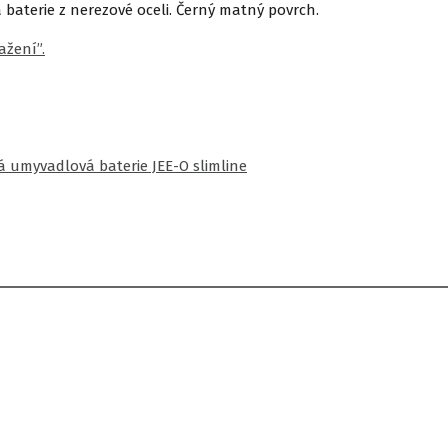
baterie z nerezové oceli. Černý matný povrch.
ažení”.
á umyvadlová baterie JEE-O slimline