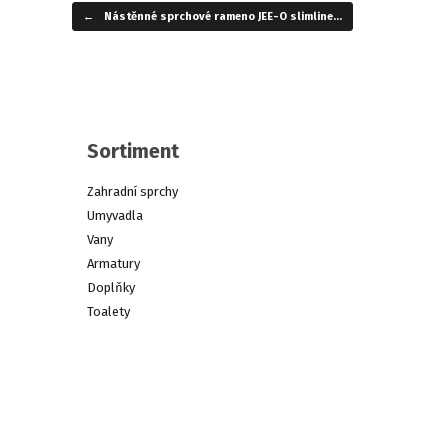
←
Nástěnné sprchové rameno JEE-O slimline…
Navigace příspěvku
Sortiment
Zahradní sprchy
Umyvadla
Vany
Armatury
Doplňky
Toalety