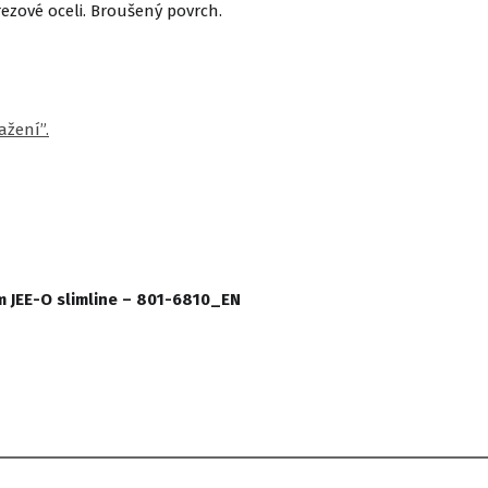
ezové oceli. Broušený povrch.
ažení”.
 JEE-O slimline – 801-6810_EN