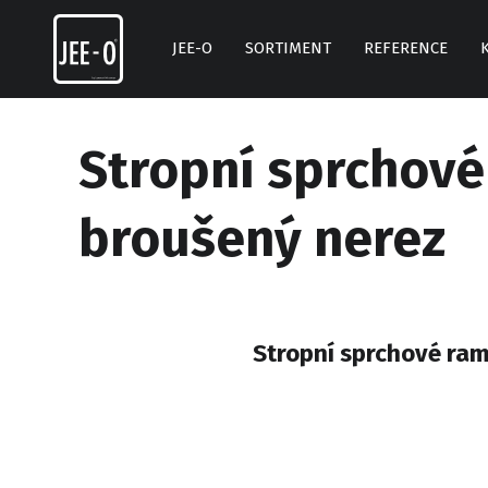
Skip
to
JEE-O
SORTIMENT
REFERENCE
content
Stropní sprchové
broušený nerez
Stropní sprchové ram