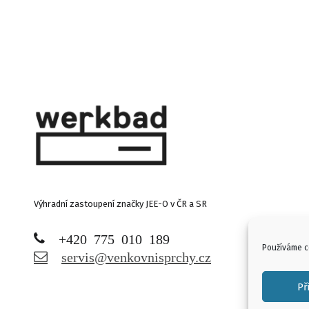
Výhradní zastoupení značky JEE-O v ČR a SR
+420 775 010 189
Používáme co
servis@venkovnisprchy.cz
Př