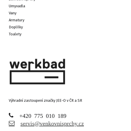
Umyvadla
Vany
Armatury
Doplňky
Toalety
Výhradní zastoupení značky JEE-O v ČR a SR
+420 775 010 189
servis@venkovnisprchy.cz