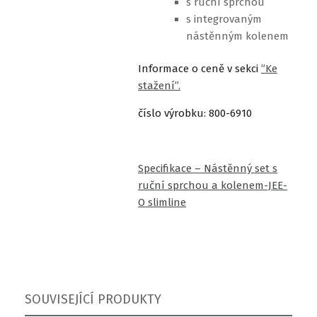
s ruční sprchou
s integrovaným
nástěnným kolenem
Informace o ceně v sekci
”Ke
stažení”.
číslo výrobku: 800-6910
Specifikace – Nástěnný set s
ruční sprchou a kolenem-JEE-
O slimline
SOUVISEJÍCÍ PRODUKTY