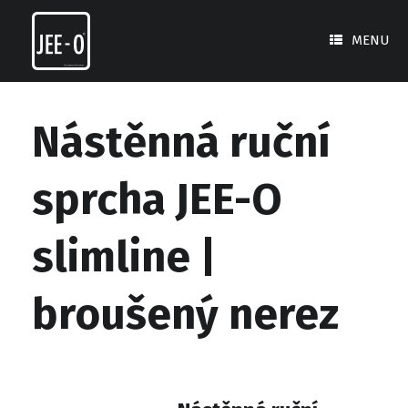
Skip
to
MENU
content
Nástěnná ruční
sprcha JEE-O
slimline |
broušený nerez