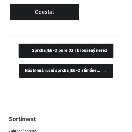
←
Sprcha JEE-O pure 02 | broušený nerez
Navigace příspěvku
Nástěnná ruční sprcha JEE-O slimline…
→
Sortiment
Zahradní sprchy