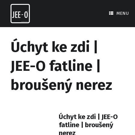
Skip
to
MENU
content
Úchyt ke zdi |
JEE-O fatline |
broušený nerez
Úchyt ke zdi | JEE-O
fatline | broušený
nerez