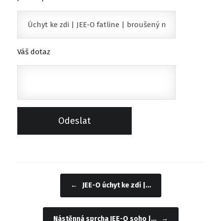
Váš dotaz
←
JEE-O úchyt ke zdi |…
Navigace příspěvku
Nástěnná sprcha JEE-O soho |…
→