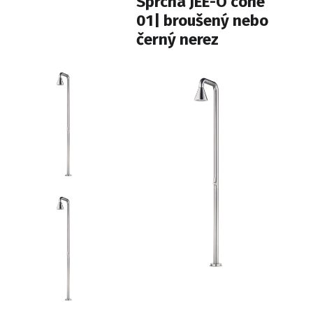
Sprcha JEE-O cone
01| broušený nebo
černý nerez