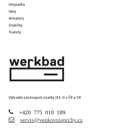
Umyvadla
Vany
Armatury
Doplňky
Toalety
Výhradní zastoupení značky JEE-O v ČR a SR
+420 775 010 189
servis@venkovnisprchy.cz