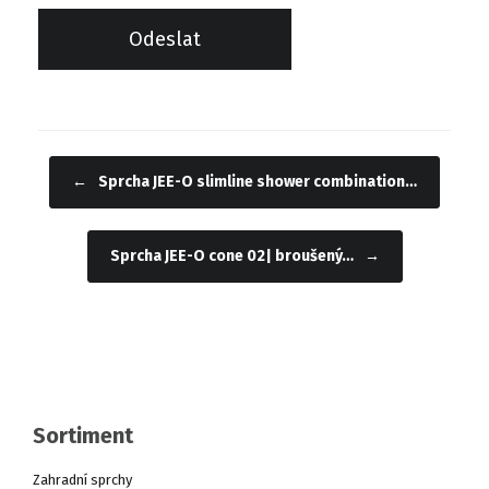
←
Sprcha JEE-O slimline shower combination…
Navigace příspěvku
Sprcha JEE-O cone 02| broušený…
→
Sortiment
Zahradní sprchy