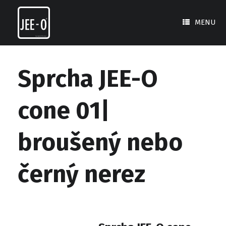
Skip
to
MENU
content
Sprcha JEE-O
cone 01|
broušený nebo
černý nerez