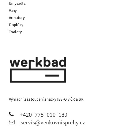
Umyvadla
Vany
Armatury
Doplňky
Toalety
Výhradní zastoupení značky JEE-O v ČR a SR
+420 775 010 189
servis@venkovnisprchy.cz