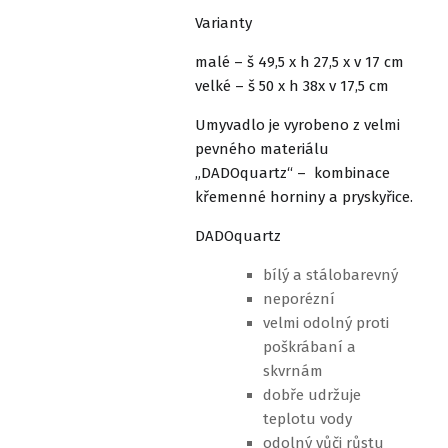
Varianty
malé – š 49,5 x h 27,5 x v 17 cm
velké – š 50 x h 38x v 17,5 cm
Umyvadlo je vyrobeno z velmi
pevného materiálu
„DADOquartz“ – kombinace
křemenné horniny a pryskyřice.
DADOquartz
bílý a stálobarevný
neporézní
velmi odolný proti
poškrábaní a
skvrnám
dobře udržuje
teplotu vody
odolný vůči růstu