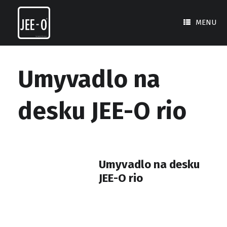
Skip
to
MENU
content
Umyvadlo na
desku JEE-O rio
Umyvadlo na desku
JEE-O rio