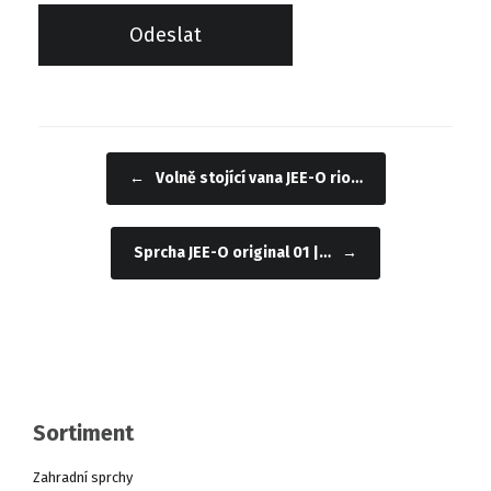
←
Volně stojící vana JEE-O rio…
Navigace příspěvku
Sprcha JEE-O original 01 |…
→
Sortiment
Zahradní sprchy