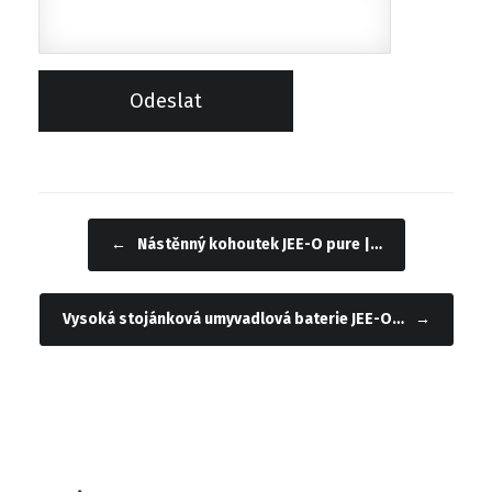
←
Nástěnný kohoutek JEE-O pure |…
Navigace příspěvku
Vysoká stojánková umyvadlová baterie JEE-O…
→