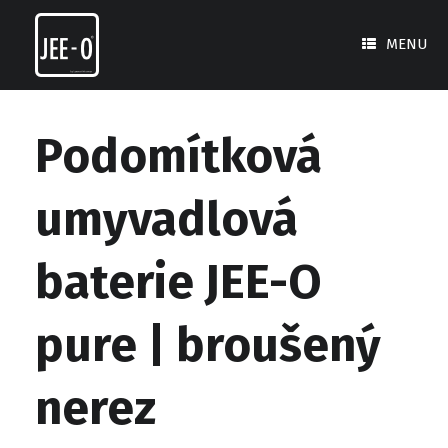
Skip
to
MENU
content
Podomítková
umyvadlová
baterie JEE-O
pure | broušený
nerez