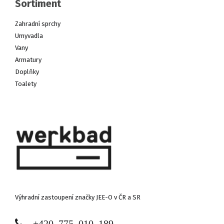
Sortiment
Zahradní sprchy
Umyvadla
Vany
Armatury
Doplňky
Toalety
Výhradní zastoupení značky JEE-O v ČR a SR
+420 775 010 189