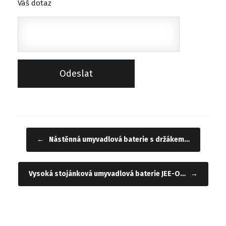
Váš dotaz
←
Nástěnná umyvadlová baterie s držákem…
Navigace příspěvku
Vysoká stojánková umyvadlová baterie JEE-O…
→