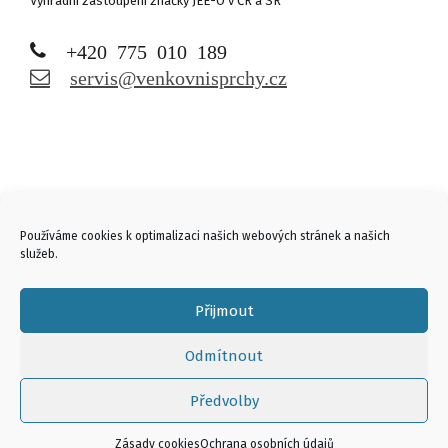
Výhradní zastoupení značky JEE-O v ČR a SR
+420 775 010 189
servis@venkovnisprchy.cz
Links
Používáme cookies k optimalizaci našich webových stránek a našich
služeb.
Přijmout
Odmítnout
Předvolby
© 2026 WerkBad s.r.o. | All rights reserved |
Ochrana osobních údajů
|
Zásady cookies
Theme by
SiteOrigin
Zásady cookies
Ochrana osobních údajů