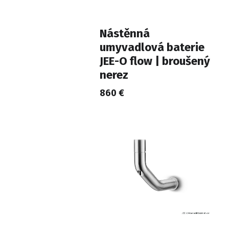
Nástěnná
umyvadlová baterie
JEE-O flow | broušený
nerez
860 €