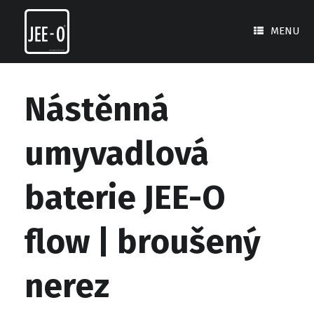
Skip
to
MENU
content
Nástěnná
umyvadlová
baterie JEE-O
flow | broušený
nerez