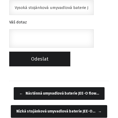
Váš dotaz
←
Nástěnná umyvadlová baterie JEE-O flow…
Navigace příspěvku
Nízká stojánková umyvadlová baterie JEE-O…
→