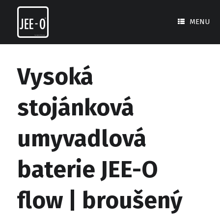
Skip
to
MENU
content
Vysoká
stojánková
umyvadlová
baterie JEE-O
flow | broušený