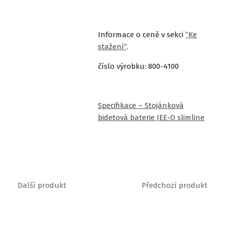
Informace o ceně v sekci
”Ke
stažení”
.
číslo výrobku: 800-4100
Specifikace – Stojánková
bidetová baterie JEE-O slimline
Další produkt
Předchozí produkt