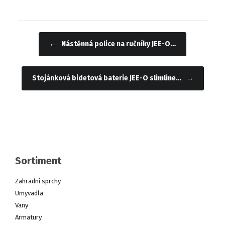
←
Nástěnná police na ručníky JEE-O…
Navigace příspěvku
Stojánková bidetová baterie JEE-O slimline…
→
Sortiment
Zahradní sprchy
Umyvadla
Vany
Armatury