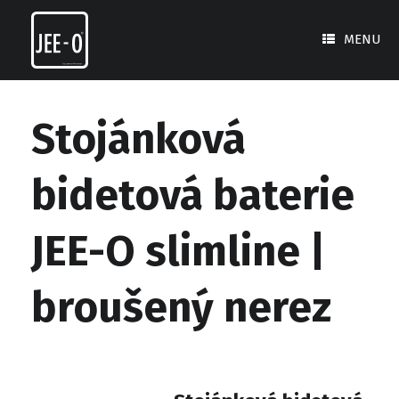
Skip
to
MENU
content
Stojánková
bidetová baterie
JEE-O slimline |
broušený nerez