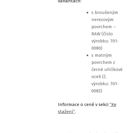
variantách:
s broušeným
nerezovým
povrchem –
RAW (číslo
výrobku: 701-
0080)
s matným
povrchem z
černé uhlíkové
oceli (č.
výrobku: 701-
0082)
Informace o ceně v sekci
”Ke
stažení”
.