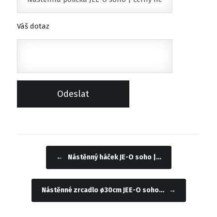
Váš dotaz
←
Nástěnný háček JE-O soho |…
Navigace příspěvku
Nástěnné zrcadlo ø30cm JEE-O soho…
→