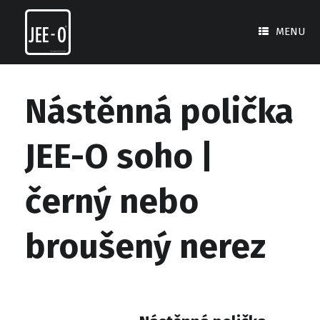
Skip
to
MENU
content
Nástěnná polička
JEE-O soho |
černý nebo
broušený nerez