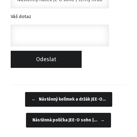
Váš dotaz
←
Nástěnný kelímek a držák JEE-O…
Navigace příspěvku
Nástěnná polička JEE-O soho |…
→