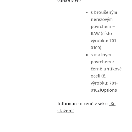
variantách:
s broušeným
nerezovým
povrchem –
RAW (číslo
výrobku: 701-
0100)
s matným
povrchem z
černé uhlíkové
oceli (č.
výrobku: 701-
0102)
Options
Informace o ceně v sekci
”Ke
stažení”
.