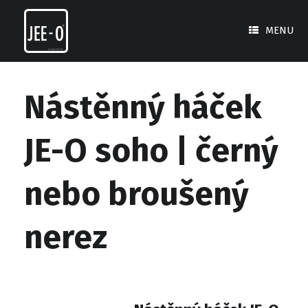
Skip
to
MENU
content
Nástěnný háček
JE-O soho | černý
nebo broušený
nerez