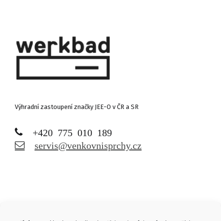
Výhradní zastoupení značky JEE-O v ČR a SR
+420 775 010 189
servis@venkovnisprchy.cz
Links