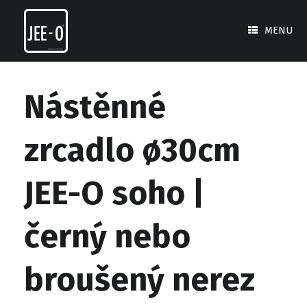
Skip
to
MENU
content
Nástěnné
zrcadlo ø30cm
JEE-O soho |
černý nebo
broušený nerez