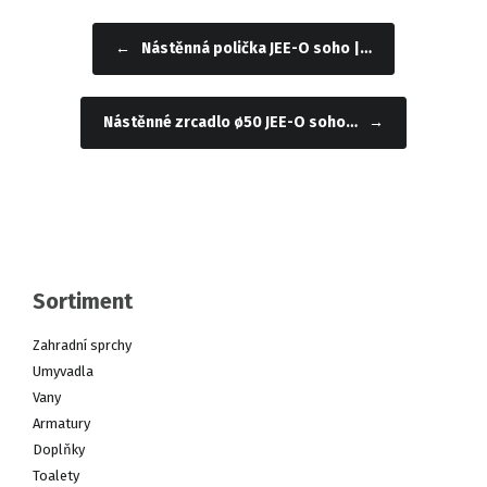
←
Nástěnná polička JEE-O soho |…
Navigace příspěvku
Nástěnné zrcadlo ø50 JEE-O soho…
→
Sortiment
Zahradní sprchy
Umyvadla
Vany
Armatury
Doplňky
Toalety