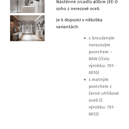
Nástěnné zrcadlo ø30cm JEE-O
soho z nerezové oceli.
Je k dispozici v několika
variantách:
s broušeným
nerezovým
povrchem –
RAW (číslo
výrobku: 701-
0010)
s matným
povrchem z
černé uhlíkové
oceli (č.
výrobku: 701-
0012)