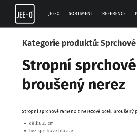
Skip
to
JEE-O
SORTIMENT
REFERENCE
content
Kategorie produktů: Sprchové
Stropní sprchové
broušený nerez
Stropní sprchové rameno z nerezové oceli. Broušený 
délka 35 cm
bez sprchové hlavice