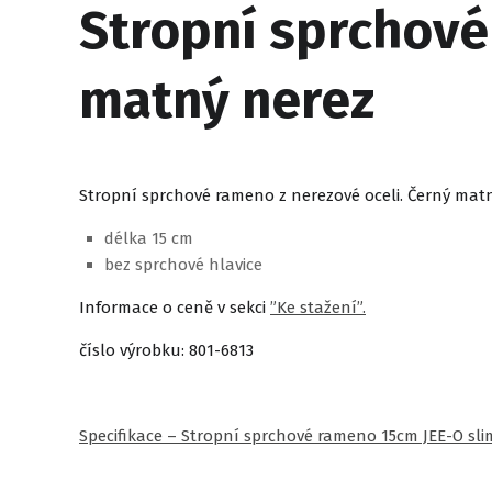
Stropní sprchové
matný nerez
Stropní sprchové rameno z nerezové oceli. Černý mat
délka 15 cm
bez sprchové hlavice
Informace o ceně v sekci
”Ke stažení”.
číslo výrobku: 801-6813
Specifikace – Stropní sprchové rameno 15cm JEE-O sli