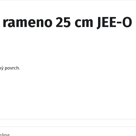
 rameno 25 cm JEE-O s
ný povrch.
mline