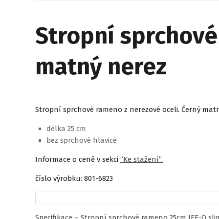
Stropní sprchové
matný nerez
Stropní sprchové rameno z nerezové oceli. Černý mat
délka 25 cm
bez sprchové hlavice
Informace o ceně v sekci
”Ke stažení”.
číslo výrobku: 801-6823
Specifikace – Stropní sprchové rameno 25cm JEE-O sli