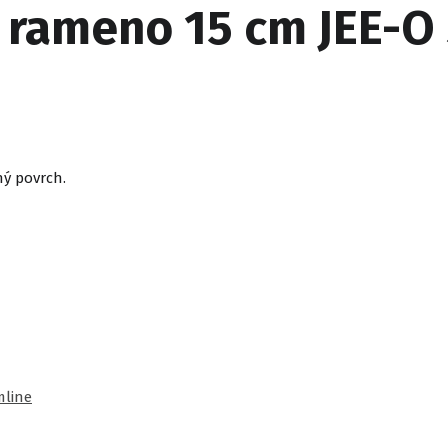
 rameno 15 cm JEE-O s
ný povrch.
mline