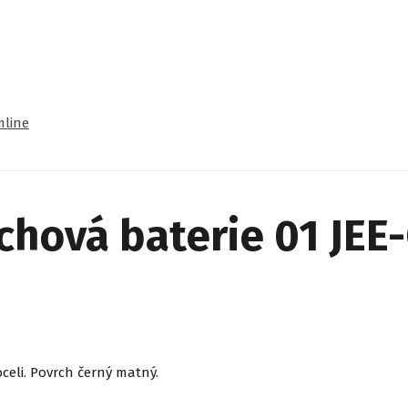
mline
hová baterie 01 JEE-O
eli. Povrch černý matný.