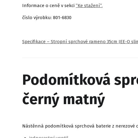
Informace o ceně v sekci
”Ke stažení”.
číslo výrobku: 801-6830
Specifikace – Stropní sprchové rameno 35cm JEE-O sli
Podomítková sprc
černý matný
Nástěnná podomítková sprchová baterie z nerezové oc