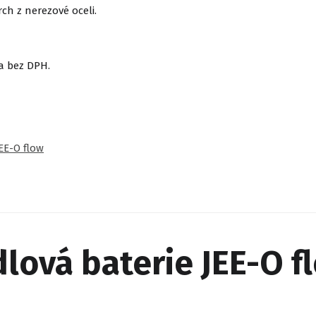
h z nerezové oceli.
a bez DPH.
EE-O flow
ová baterie JEE-O f