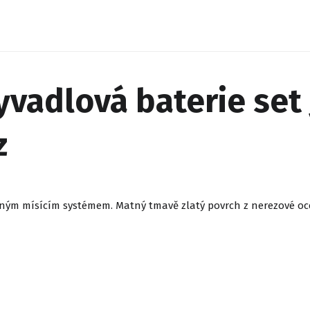
adlová baterie set 
z
m mísícím systémem. Matný tmavě zlatý povrch z nerezové oce