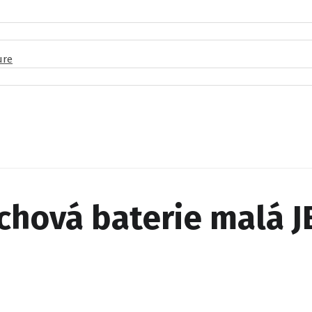
ure
hová baterie malá JE