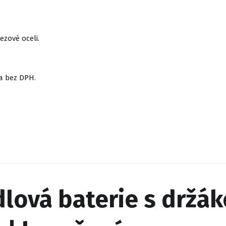
zové oceli.
a bez DPH.
ová baterie s držák