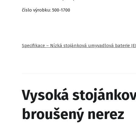
číslo výrobku: 500-1700
Specifikace – Nízká stojánková umyvadlová baterie JE
Vysoká stojánkov
broušený nerez