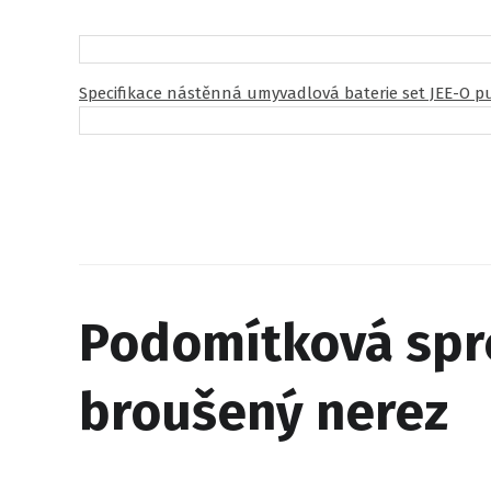
Specifikace nástěnná umyvadlová baterie set JEE-O p
Podomítková sprc
broušený nerez