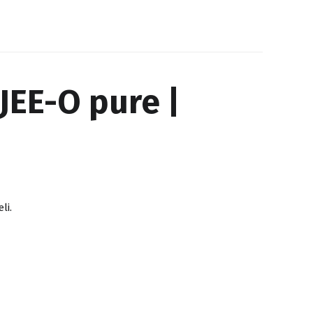
JEE-O pure |
li.