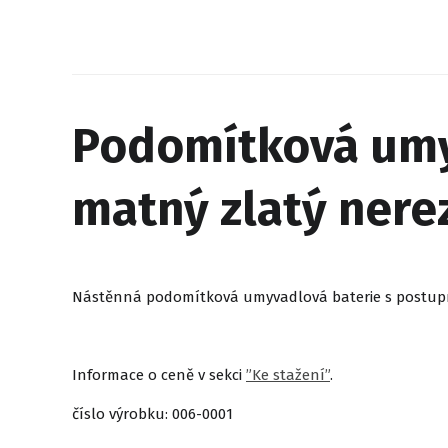
Podomítková umyv
matný zlatý nere
Nástěnná podomítková umyvadlová baterie s postupný
Informace o ceně v sekci
”Ke stažení”
.
číslo výrobku: 006-0001