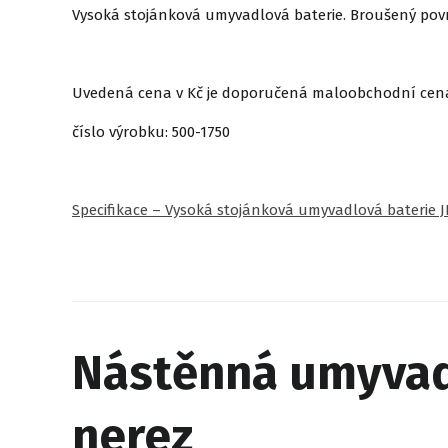
Vysoká stojánková umyvadlová baterie. Broušený povrc
Uvedená cena v Kč je doporučená maloobchodní cen
číslo výrobku: 500-1750
Specifikace – Vysoká stojánková umyvadlová baterie J
Nástěnná umyvadl
nerez