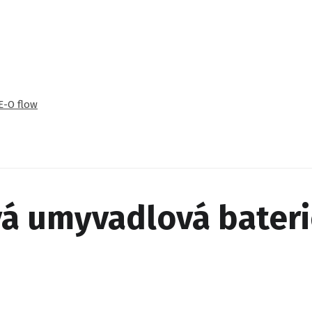
E-O flow
á umyvadlová baterie