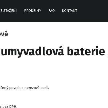
KE STAŽENÍ
PRODEJNY
FAQ
KONTAKT
ové
 umyvadlová baterie 
šený povrch z nerezové oceli.
a bez DPH.